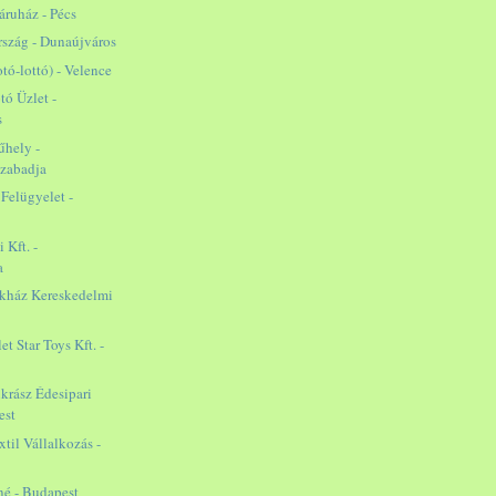
áruház - Pécs
rszág - Dunaújváros
otó-lottó) - Velence
otó Üzlet -
s
űhely -
szabadja
 Felügyelet -
 Kft. -
a
ékház Kereskedelmi
t Star Toys Kft. -
krász Édesipari
est
til Vállalkozás -
né - Budapest