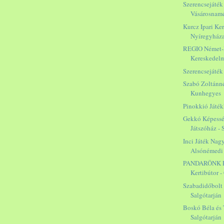
Szerencsejáték 
Vásárosnam
Kurcz Ipari Ker
Nyíregyház
REGIO Német
Kereskedelm
Szerencsejáték 
Szabó Zoltánné
Kunhegyes
Pinokkió Játék
Gekkó Képessé
Játszóház -
Inci Játék Nag
Alsónémedi
PANDARÖNK Fa
Kertibútor -
Szabadidőbolt
Salgótarján
Boskó Béla és 
Salgótarján