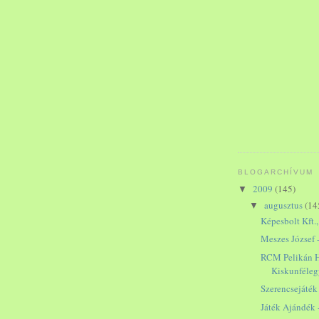
BLOGARCHÍVUM
2009
(145)
▼
augusztus
(14
▼
Képesbolt Kft.
Meszes József 
RCM Pelikán H
Kiskunféle
Szerencsejáték
Játék Ajándék 