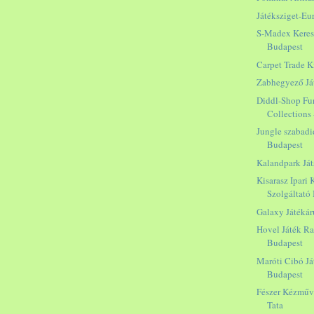
Játéksziget-Eu
S-Madex Keresk
Budapest
Carpet Trade K
Zabhegyező Já
Diddl-Shop Fun
Collections
Jungle szabadi
Budapest
Kalandpark Ját
Kisarasz Ipari
Szolgáltató B
Galaxy Játékár
Hovel Játék Ra
Budapest
Maróti Cibó J
Budapest
Fészer Kézműve
Tata