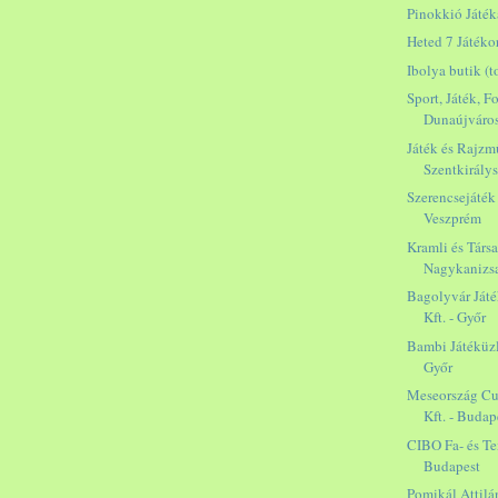
Pinokkió Játék
Heted 7 Játéko
Ibolya butik (t
Sport, Játék, F
Dunaújváro
Játék és Rajzm
Szentkirály
Szerencsejáték
Veszprém
Kramli és Társai
Nagykanizs
Bagolyvár Ját
Kft. - Győr
Bambi Játéküzle
Győr
Meseország Cu
Kft. - Budap
CIBO Fa- és Tex
Budapest
Pomikál Attilá