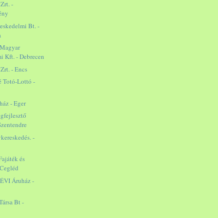
Zrt. -
ény
eskedelmi Bt. -
a
-Magyar
i Kft. - Debrecen
Zrt. - Encs
 Totó-Lottó -
ház - Eger
gfejlesztő
 Szentendre
ykereskedés. -
játék és
 Cegléd
 ÉVI Áruház -
Társa Bt -