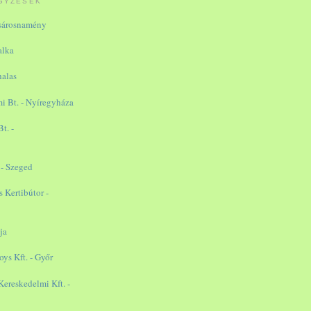
GYZÉSEK
ásárosnamény
alka
halas
i Bt. - Nyíregyháza
t. -
 - Szeged
Kertibútor -
ja
oys Kft. - Győr
reskedelmi Kft. -