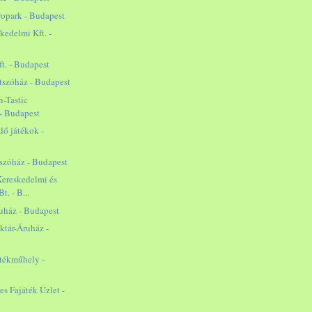
ropark - Budapest
edelmi Kft. -
ft. - Budapest
tszóház - Budapest
-Tastic
 - Budapest
dő játékok -
szóház - Budapest
 Kereskedelmi és
t. - B...
uház - Budapest
ktár-Áruház -
átékműhely -
s Fajáték Üzlet -