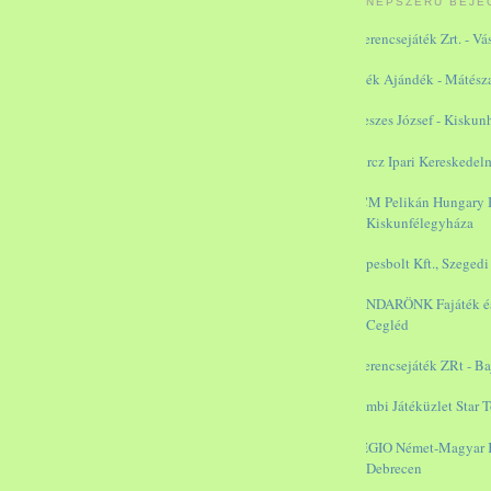
NÉPSZERŰ BEJE
Szerencsejáték Zrt. - V
Játék Ajándék - Mátész
Meszes József - Kiskun
Kurcz Ipari Kereskedelm
RCM Pelikán Hungary B
Kiskunfélegyháza
Képesbolt Kft., Szegedi
PANDARÖNK Fajáték és 
Cegléd
Szerencsejáték ZRt - Ba
Bambi Játéküzlet Star T
REGIO Német-Magyar Ke
Debrecen