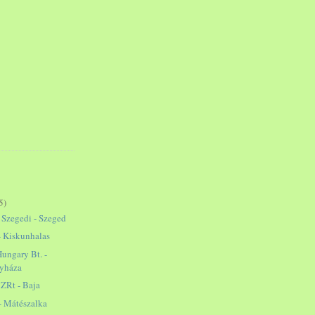
5)
, Szegedi - Szeged
- Kiskunhalas
ungary Bt. -
gyháza
 ZRt - Baja
- Mátészalka