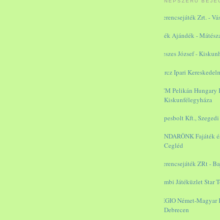
NÉPSZERŰ BEJE
Szerencsejáték Zrt. - V
Játék Ajándék - Mátész
Meszes József - Kiskun
Kurcz Ipari Kereskedelm
RCM Pelikán Hungary B
Kiskunfélegyháza
Képesbolt Kft., Szegedi
PANDARÖNK Fajáték és 
Cegléd
Szerencsejáték ZRt - Ba
Bambi Játéküzlet Star T
REGIO Német-Magyar Ke
Debrecen