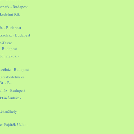
ropark - Budapest
edelmi Kft. -
ft. - Budapest
tszóház - Budapest
-Tastic
 - Budapest
dő játékok -
szóház - Budapest
 Kereskedelmi és
t. - B...
uház - Budapest
ktár-Áruház -
átékműhely -
s Fajáték Üzlet -