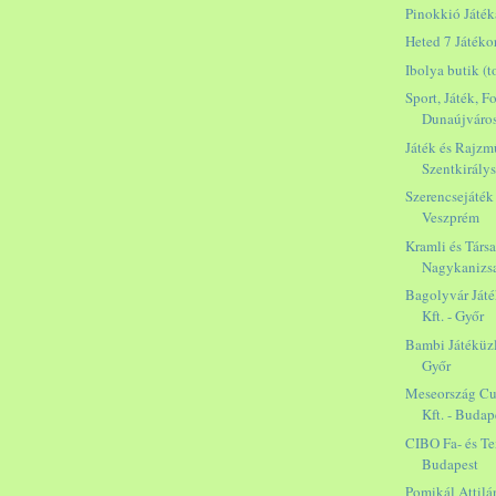
Pinokkió Játék
Heted 7 Játéko
Ibolya butik (t
Sport, Játék, F
Dunaújváro
Játék és Rajzm
Szentkirály
Szerencsejáték
Veszprém
Kramli és Társai
Nagykanizs
Bagolyvár Ját
Kft. - Győr
Bambi Játéküzle
Győr
Meseország Cu
Kft. - Budap
CIBO Fa- és Tex
Budapest
Pomikál Attilá