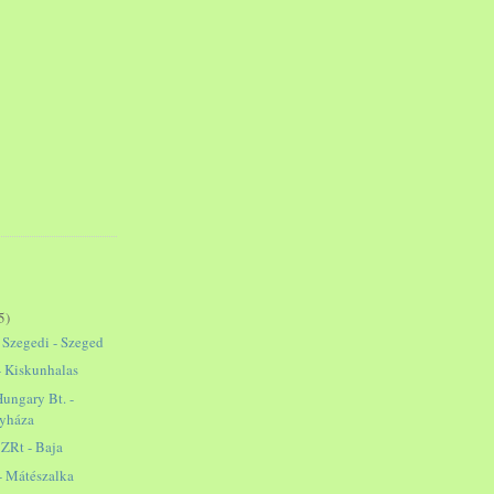
5)
, Szegedi - Szeged
- Kiskunhalas
ungary Bt. -
gyháza
 ZRt - Baja
- Mátészalka