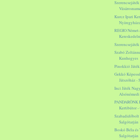
Szerencsejáték 
Vásárosnam
Kurcz Ipari Ker
Nyíregyház
REGIO Német
Kereskedelm
Szerencsejáték 
Szabó Zoltánné
Kunhegyes
Pinokkió Játék
Gekkó Képessé
Játszóház -
Inci Játék Nag
Alsónémedi
PANDARÖNK Fa
Kertibútor -
Szabadidőbolt
Salgótarján
Boskó Béla és 
Salgótarján