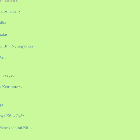
GYZÉSEK
ásárosnamény
alka
halas
i Bt. - Nyíregyháza
t. -
 - Szeged
Kertibútor -
ja
oys Kft. - Győr
reskedelmi Kft. -