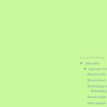
BLOGARCHÍVUM
2009
(145)
▼
augusztus
(14
▼
Képesbolt Kft.
Meszes József 
RCM Pelikán H
Kiskunféle
Szerencsejáték
Játék Ajándék 