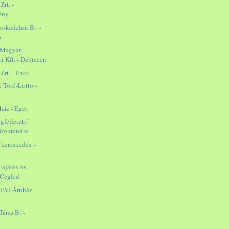
Zrt. -
ény
eskedelmi Bt. -
a
-Magyar
i Kft. - Debrecen
Zrt. - Encs
 Totó-Lottó -
ház - Eger
gfejlesztő
 Szentendre
ykereskedés. -
játék és
 Cegléd
 ÉVI Áruház -
Társa Bt -