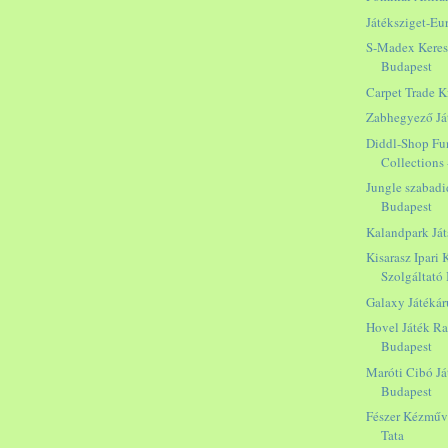
Játéksziget-Eu
S-Madex Keresk
Budapest
Carpet Trade K
Zabhegyező Já
Diddl-Shop Fun
Collections
Jungle szabadi
Budapest
Kalandpark Ját
Kisarasz Ipari
Szolgáltató B
Galaxy Játékár
Hovel Játék Ra
Budapest
Maróti Cibó J
Budapest
Fészer Kézműve
Tata