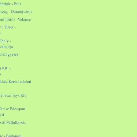
áruház - Pécs
rszág - Dunaújváros
otó-lottó) - Velence
otó Üzlet -
s
űhely -
szabadja
 Felügyelet -
 Kft. -
a
ékház Kereskedelmi
t Star Toys Kft. -
krász Édesipari
est
til Vállalkozás -
né - Budapest